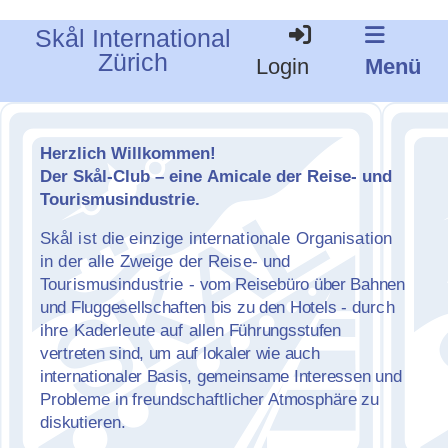
Skål International
Zürich
Login
Menü
Herzlich Willkommen!
Der
Sk
å
l-Club
–
eine
Amicale der Reise- und
Tourismusindustrie.
Sk
å
l ist die einzige internationale Organisation
in der alle Zweige der Reise- und
Tourismusindustrie
-
vom Reisebüro über Bahnen
und Fluggesellschaften bis zu den Hotels
-
durch
ihre Kaderleute auf alle
n Führungsstufen
vertreten sind, um auf lokaler wie auch
internationaler Basis, gemeinsame Interess
en und
Probleme in freundschaftlicher Atmosphäre zu
diskutieren.